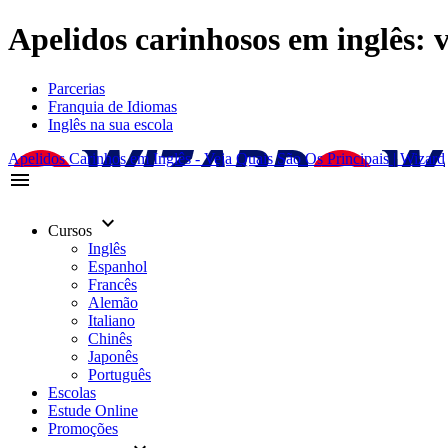
Apelidos carinhosos em inglês: v
Parcerias
Franquia de Idiomas
Inglês na sua escola
Apelidos Carinhos em Inglês - Veja Quais São Os Principais | Wizard
menu
keyboard_arrow_down
Cursos
Inglês
Espanhol
Francês
Alemão
Italiano
Chinês
Japonês
Português
Escolas
Estude Online
Promoções