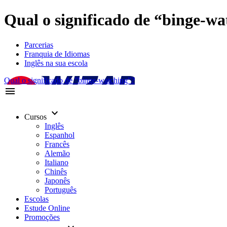
Qual o significado de “binge-wa
Parcerias
Franquia de Idiomas
Inglês na sua escola
Qual o significado de "binge-watching"?
menu
keyboard_arrow_down
Cursos
Inglês
Espanhol
Francês
Alemão
Italiano
Chinês
Japonês
Português
Escolas
Estude Online
Promoções