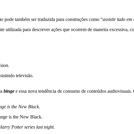
ão pode também ser traduzida para construções como “
assistir tudo em
e utilizada para descrever ações que ocorrem de maneira excessiva, c
sion.
istindo televisão.
ra
binge
e essa nova tendência de consumo de conteúdos audiovisuais. C
ge is the New Black.
nge is the New Black.
Harry Potter series last night.