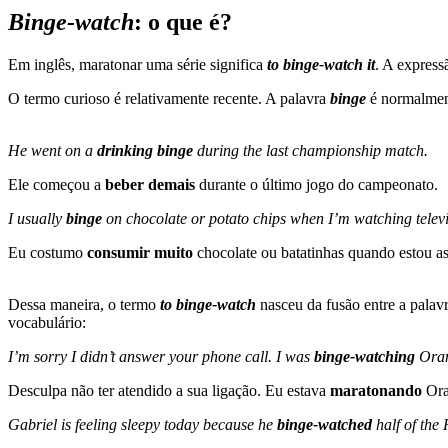
Binge-watch
: o que é?
Em inglês, maratonar uma série significa
to binge-watch it
. A express
O termo curioso é relativamente recente. A palavra
binge
é normalment
He went on a
drinking binge
during the last championship match.
Ele começou a
beber demais
durante o último jogo do campeonato.
I usually
binge
on chocolate or potato chips when I’m watching televi
Eu costumo
consumir muito
chocolate ou batatinhas quando estou ass
Dessa maneira, o termo
to binge-watch
nasceu da fusão entre a palav
vocabulário:
I’m sorry I didn’t answer your phone call. I was
binge-watching
Oran
Desculpa não ter atendido a sua ligação. Eu estava
maratonando
Ora
Gabriel is feeling sleepy today because he
binge-watched
half of the 