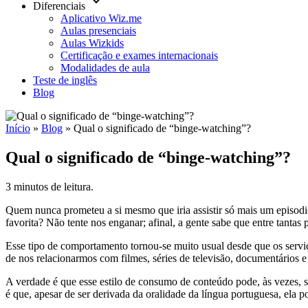
keyboard_arrow_down
Diferenciais
Aplicativo Wiz.me
Aulas presenciais
Aulas Wizkids
Certificação e exames internacionais
Modalidades de aula
Teste de inglês
Blog
Início
»
Blog
»
Qual o significado de “binge-watching”?
Qual o significado de “binge-watching”?
3 minutos de leitura.
Quem nunca prometeu a si mesmo que iria assistir só mais um episo
favorita? Não tente nos enganar; afinal, a gente sabe que entre tanta
Esse tipo de comportamento tornou-se muito usual desde que os serv
de nos relacionarmos com filmes, séries de televisão, documentários
A verdade é que esse estilo de consumo de conteúdo pode, às vezes, 
é que, apesar de ser derivada da oralidade da língua portuguesa, ela 