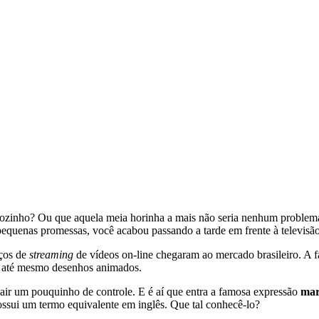
diozinho? Ou que aquela meia horinha a mais não seria nenhum proble
s pequenas promessas, você acabou passando a tarde em frente à televisã
iços de
streaming
de vídeos on-line chegaram ao mercado brasileiro. A f
 e até mesmo desenhos animados.
sair um pouquinho de controle. E é aí que entra a famosa expressão
mar
possui um termo equivalente em inglês. Que tal conhecê-lo?