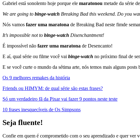
Gabriel está sonolento hoje porque ele
maratonou
metade da série de
We are going to
binge-watch
Breaking Bad this weekend. Do you want
Nós vamos
fazer uma maratona
de Breaking Bad neste fimde semana
It’s impossible not to
binge-watch
Disenchantment!
É impossível não
fazer uma maratona
de Desencanto!
E aí, qual série ou filme você vai
binge-watch
no próximo final de sem
E se você curte o mundo da sétima arte, nós temos mais alguns post
Os 9 melhores remakes da história
Friends ou HIMYM: de qual série são estas frases?
Só um verdadeiro fã da Pixar vai fazer 9 pontos neste teste
10 frases inesquecíveis de Os Simpsons
Seja fluente!
Confie em quem é comprometido com o seu aprendizado e quer ver v