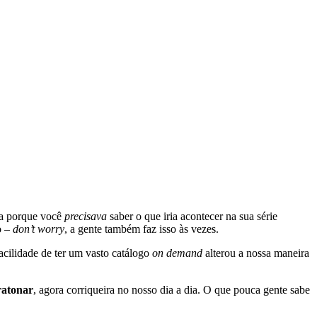
ma porque você
precisava
saber o que iria acontecer na sua série
o –
don’t worry
, a gente também faz isso às vezes.
acilidade de ter um vasto catálogo
on demand
alterou a nossa maneira
atonar
, agora corriqueira no nosso dia a dia. O que pouca gente sabe