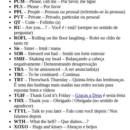
PCM
– Please, call me – Por favor, me ligue
PLS
– Please – Por favor
PPL
– People – Pessoas ou pessoal (referindo-se às pessoas)
PVT
– Private – Privado, particular ou pessoal
QT
– Cutie – Fofinho (a)
RU
– Are you…? – Você é / está? (sempre no sentido de
perguntar)
ROFL
– Rolling on the floor laughing – Rolei no chão de
tanto rir
Sis
– Sister – Irmã / mana
SOB
– Stressed out bad – Sentir um forte estresse
SMH
– Shaking my head – Balançando a cabeça
negativamente / Demonstrando desaprovação
TBA
– To be announced – A ser anunciado(a)
TBC
– To be continued – Continua
TBT
– Throwback Thursday – Quinta-feira das lembranças.
É uma das hashtags mais usadas nas redes sociais para
repostar fotos e vídeos
TGIF
– Thank God it’s Friday –
Graças a Deus
é sexta-feira
THX
– Thank you – Obrigado / Obrigada (no sentido de
agradecer)
TTYL
– Talk to you later – Falo com você depois / Nos
falamos depois
WTH
– What the hell? – Que diabos…?
XOXO
– Hugs and kisses – Abraços e beijos