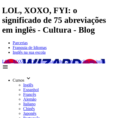
LOL, XOXO, FYI: o
significado de 75 abreviações
em inglês - Cultura - Blog
Parcerias
Franquia de Idiomas
Inglês na sua escola
LOL, XOXO, FYI: o significado de 75 abreviações em inglês
menu
keyboard_arrow_down
Cursos
Inglês
Espanhol
Francês
Alemão
Italiano
Chinês
Japonês