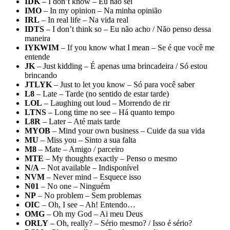
IDK
– I don’t know – Eu não sei
IMO
– In my opinion – Na minha opinião
IRL
– In real life – Na vida real
IDTS
– I don’t think so – Eu não acho / Não penso dessa
maneira
IYKWIM
– If you know what I mean – Se é que você me
entende
JK
– Just kidding – É apenas uma brincadeira / Só estou
brincando
JTLYK
– Just to let you know – Só para você saber
L8
– Late – Tarde (no sentido de estar tarde)
LOL
– Laughing out loud – Morrendo de rir
LTNS
– Long time no see – Há quanto tempo
L8R
– Later – Até mais tarde
MYOB
– Mind your own business – Cuide da sua vida
MU
– Miss you – Sinto a sua falta
M8
– Mate – Amigo / parceiro
MTE
– My thoughts exactly – Penso o mesmo
N/A
– Not available – Indisponível
NVM
– Never mind – Esquece isso
N01
– No one – Ninguém
NP
– No problem – Sem problemas
OIC
– Oh, I see – Ah! Entendo…
OMG
– Oh my God – Ai meu Deus
ORLY
– Oh, really? – Sério mesmo? / Isso é sério?