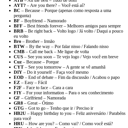
ATB
– All the best – Tudo de bom
AYT?
– Are you there? – Você está aí?
BC
– Because – Porque (apenas como resposta a uma
pergunta)
BF
– Boyfriend – Namorado
BFF
– Best friends forever – Melhores amigos para sempre
BRB
– Be right back – Volto logo / Já volto / Daqui a pouco
eu volto
Bro
– Brother – Irmão
BTW
– By the way – Por falar nisso / Falando nisso
CMB
– Call me back – Me ligue de volta
CUS
– See you soon – Te vejo logo / Vejo você em breve
Cuz
– Because – Porque
CYT
– See you tomorrow – A gente se vê amanhã
DIY
– Do it yourself – Faça você mesmo
EOD
– End of debate – Fim da discussão / Acabou o papo
EZ
– Easy – Fácil
F2F
– Face to face – Cara a cara
FIY
– For your information – Para o seu conhecimento
GF
– Girlfriend – Namorada
GR8
– Great – Ótimo
GTG
– Got to go – Tenho que ir / Preciso ir
HB2U
– Happy birthday to you – Feliz aniversário / Parabéns
para você
HRU
– How are you? – Como vai? / Como você está?