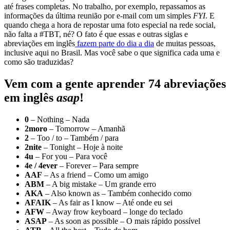
até frases completas. No trabalho, por exemplo, repassamos as
informações da última reunião por e-mail com um simples
FYI
. E
quando chega a hora de repostar uma foto especial na rede social,
não falta a #TBT, né? O fato é que essas e outras siglas e
abreviações em inglês
fazem parte do dia a dia
de muitas pessoas,
inclusive aqui no Brasil. Mas você sabe o que significa cada uma e
como são traduzidas?
Vem com a gente aprender 74 abreviações
em inglês
asap
!
0
– Nothing – Nada
2moro
– Tomorrow – Amanhã
2
– Too / to – Também / para
2nite
– Tonight – Hoje à noite
4u
– For you – Para você
4e
/ 4ever
– Forever – Para sempre
AAF
– As a friend – Como um amigo
ABM
– A big mistake – Um grande erro
AKA
– Also known as – Também conhecido como
AFAIK
– As fair as I know – Até onde eu sei
AFW
– Away frow keyboard – longe do teclado
ASAP
– As soon as possible – O mais rápido possível