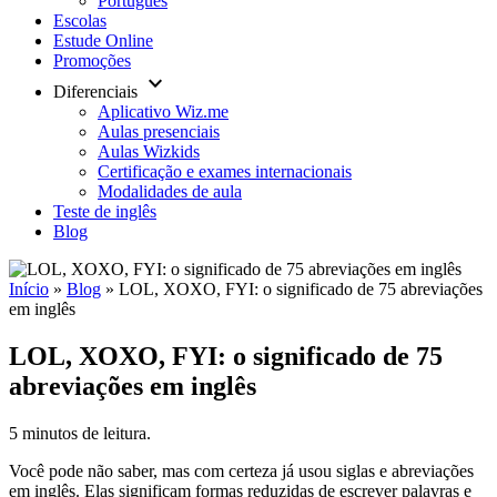
Português
Escolas
Estude Online
Promoções
keyboard_arrow_down
Diferenciais
Aplicativo Wiz.me
Aulas presenciais
Aulas Wizkids
Certificação e exames internacionais
Modalidades de aula
Teste de inglês
Blog
Início
»
Blog
»
LOL, XOXO, FYI: o significado de 75 abreviações
em inglês
LOL, XOXO, FYI: o significado de 75
abreviações em inglês
5 minutos de leitura.
Você pode não saber, mas com certeza já usou siglas e abreviações
em inglês. Elas significam formas reduzidas de escrever palavras e