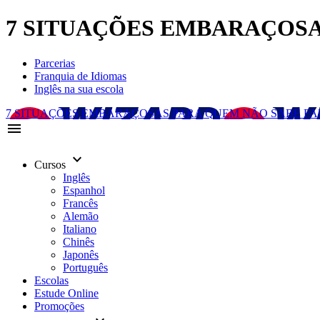
7 SITUAÇÕES EMBARAÇOSAS 
Parcerias
Franquia de Idiomas
Inglês na sua escola
7 SITUAÇÕES EMBARAÇOSAS PARA QUEM NÃO SABE FA
menu
keyboard_arrow_down
Cursos
Inglês
Espanhol
Francês
Alemão
Italiano
Chinês
Japonês
Português
Escolas
Estude Online
Promoções