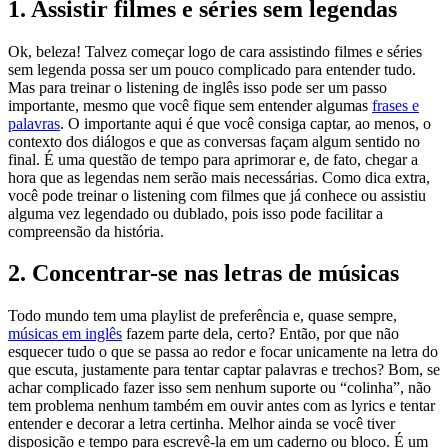
1. Assistir filmes e séries sem legendas
Ok, beleza! Talvez começar logo de cara assistindo filmes e séries
sem legenda possa ser um pouco complicado para entender tudo.
Mas para treinar o listening de inglês isso pode ser um passo
importante, mesmo que você fique sem entender algumas
frases e
palavras
. O importante aqui é que você consiga captar, ao menos, o
contexto dos diálogos e que as conversas façam algum sentido no
final. É uma questão de tempo para aprimorar e, de fato, chegar a
hora que as legendas nem serão mais necessárias. Como dica extra,
você pode treinar o listening com filmes que já conhece ou assistiu
alguma vez legendado ou dublado, pois isso pode facilitar a
compreensão da história.
2. Concentrar-se nas letras de músicas
Todo mundo tem uma playlist de preferência e, quase sempre,
músicas em inglês
fazem parte dela, certo? Então, por que não
esquecer tudo o que se passa ao redor e focar unicamente na letra do
que escuta, justamente para tentar captar palavras e trechos? Bom, se
achar complicado fazer isso sem nenhum suporte ou “colinha”, não
tem problema nenhum também em ouvir antes com as lyrics e tentar
entender e decorar a letra certinha. Melhor ainda se você tiver
disposição e tempo para escrevê-la em um caderno ou bloco. É um