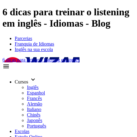
6 dicas para treinar o listening
em inglês - Idiomas - Blog
Parcerias
Franquia de Idiomas
Inglês na sua escola
6 dicas para treinar o listening em inglês
menu
keyboard_arrow_down
Cursos
Inglês
Espanhol
Francês
Alemão
Italiano
Chinês
Japonês
Português
Escolas
Estude Online