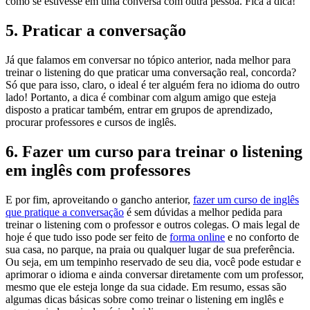
como se estivesse em uma conversa com outra pessoa. Fica a dica!
5. Praticar a conversação
Já que falamos em conversar no tópico anterior, nada melhor para
treinar o listening do que praticar uma conversação real, concorda?
Só que para isso, claro, o ideal é ter alguém fera no idioma do outro
lado! Portanto, a dica é combinar com algum amigo que esteja
disposto a praticar também, entrar em grupos de aprendizado,
procurar professores e cursos de inglês.
6. Fazer um curso para treinar o listening
em inglês com professores
E por fim, aproveitando o gancho anterior,
fazer um curso de inglês
que pratique a conversação
é sem dúvidas a melhor pedida para
treinar o listening com o professor e outros colegas. O mais legal de
hoje é que tudo isso pode ser feito de
forma online
e no conforto de
sua casa, no parque, na praia ou qualquer lugar de sua preferência.
Ou seja, em um tempinho reservado de seu dia, você pode estudar e
aprimorar o idioma e ainda conversar diretamente com um professor,
mesmo que ele esteja longe da sua cidade. Em resumo, essas são
algumas dicas básicas sobre como treinar o listening em inglês e