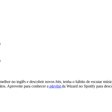
s
s
 melhor no inglês e descobrir novos
hits
, tenha o hábito de escutar músi
itos. Aproveite para conhecer a
playlist
da Wizard no Spotify para desco