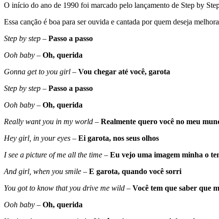
O início do ano de 1990 foi marcado pelo lançamento de Step by Step
Essa canção é boa para ser ouvida e cantada por quem deseja melhorar
Step by step
–
Passo a passo
Ooh baby
–
Oh, querida
Gonna get to you girl
–
Vou chegar até você, garota
Step by step
–
Passo a passo
Ooh baby
–
Oh, querida
Really want you in my world
–
Realmente quero você no meu mun
Hey girl, in your eyes
–
Ei garota, nos seus olhos
I see a picture of me all the time
–
Eu vejo uma imagem minha o te
And girl, when you smile
–
E garota, quando você sorri
You got to know that you drive me wild
–
Você tem que saber que m
Ooh baby
–
Oh, querida