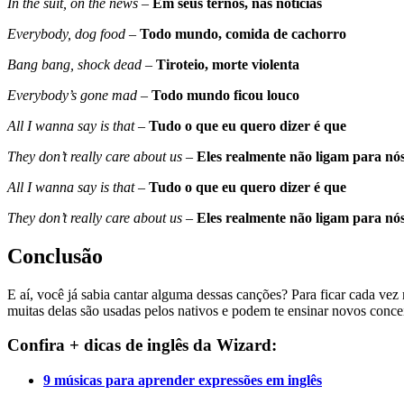
In the suit, on the news
–
Em seus ternos, nas notícias
Everybody, dog food
–
Todo mundo, comida de cachorro
Bang bang, shock dead
–
Tiroteio, morte violenta
Everybody’s gone mad
–
Todo mundo ficou louco
All I wanna say is that
–
Tudo o que eu quero dizer é que
They don’t really care about us
–
Eles realmente não ligam para nó
All I wanna say is that
–
Tudo o que eu quero dizer é que
They don’t really care about us
–
Eles realmente não ligam para nó
Conclusão
E aí, você já sabia cantar alguma dessas canções? Para ficar cada vez
muitas delas são usadas pelos nativos e podem te ensinar novos conce
Confira + dicas de inglês da Wizard:
9 músicas para aprender expressões em inglês