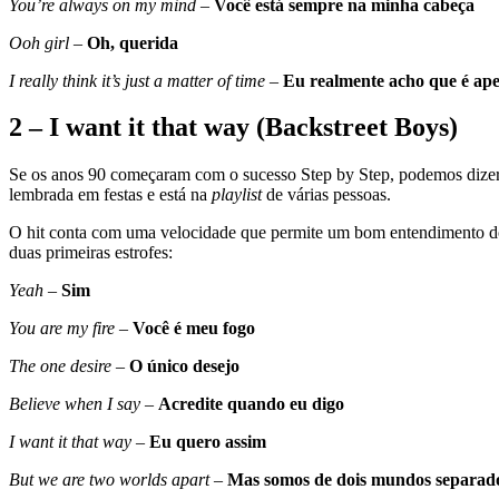
You’re always on my mind
–
Você está sempre na minha cabeça
Ooh girl
–
Oh, querida
I really think it’s just a matter of time
–
Eu realmente acho que é ap
2 –
I want it that way (Backstreet Boys)
Se os anos 90 começaram com o sucesso Step by Step, podemos dizer q
lembrada em festas e está na
playlist
de várias pessoas.
O hit conta com uma velocidade que permite um bom entendimento do que
duas primeiras estrofes:
Yeah
–
Sim
You are my fire
–
Você é meu fogo
The one desire
–
O único desejo
Believe when I say
–
Acredite quando eu digo
I want it that way
–
Eu quero assim
But we are two worlds apart
–
Mas somos de dois mundos separad