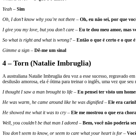
Yeah
–
Sim
Oh, I don’t know why you’re not there
–
Oh, eu não sei, por que voc
I give you my love, but you don’t care
–
Eu te dou meu amor, mas v
So what is right and what is wrong?
–
Então o que é certo e o que 
Gimme a sign
–
Dê-me um sinal
4 – Torn
(Natalie Imbruglia)
A australiana Natalie Imbruglia deu voz a esse sucesso, regravado e
desilusão amorosa, ela é ótima para treinar o inglês, uma vez que seu
I thought I saw a man brought to life
–
Eu pensei ter visto um home
He was warm, he came around like he was dignified
–
Ele era carin
He showed me what it was to cry
–
Ele me mostrou o que era chor
Well, you couldn’t be that man I adored
–
Bem, você não poderia se
You don’t seem to know, or seem to care what your heart is for
–
Você