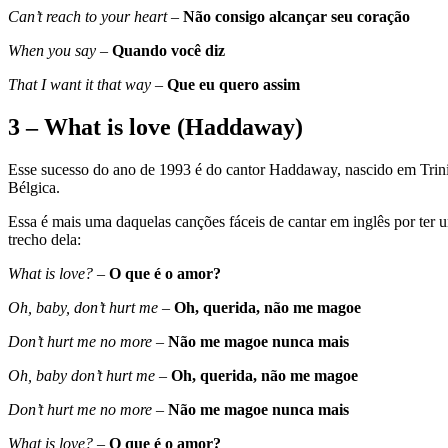
Can’t reach to your heart
–
Não consigo alcançar seu coração
When you say
–
Quando você diz
That I want it that way
–
Que eu quero assim
3 – What is love (Haddaway)
Esse sucesso do ano de 1993 é do cantor Haddaway, nascido em Trini
Bélgica.
Essa é mais uma daquelas canções fáceis de cantar em inglês por te
trecho dela:
What is love?
–
O que é o amor?
Oh, baby, don’t hurt me
–
Oh, querida, não me magoe
Don’t hurt me no more
–
Não me magoe nunca mais
Oh, baby don’t hurt me
–
Oh, querida, não me magoe
Don’t hurt me no more
–
Não me magoe nunca mais
What is love?
–
O que é o amor?