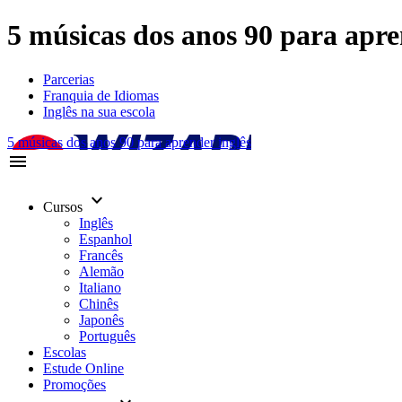
5 músicas dos anos 90 para apre
Parcerias
Franquia de Idiomas
Inglês na sua escola
5 músicas dos anos 90 para aprender inglês
menu
keyboard_arrow_down
Cursos
Inglês
Espanhol
Francês
Alemão
Italiano
Chinês
Japonês
Português
Escolas
Estude Online
Promoções