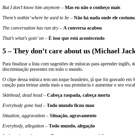
But I don’t know him anymore
–
Mas eu não o conheço mais
There’s nothin’ where he used to lie
–
Não há nada onde ele costuma
The conversation has run dry
–
A conversa acabou
That’s what’s goin’ on
–
É isso que está acontecendo
5 – They don’t care about us (Michael Jac
Para finalizar a lista com sugestões de músicas para aprender inglê
discriminação presentes em todo o mundo.
O clipe dessa música tem um toque brasileiro, já que foi gravado em
canção para treinar ainda mais a sua pronúncia e aumentar o seu voca
Skinhead, dead head
–
Cabeça raspada, cabeça morta
Everybody gone bad
–
Todo mundo ficou mau
Situation, aggravation
–
Situação, agravamento
Everybody, allegation
–
Todo mundo, alegação