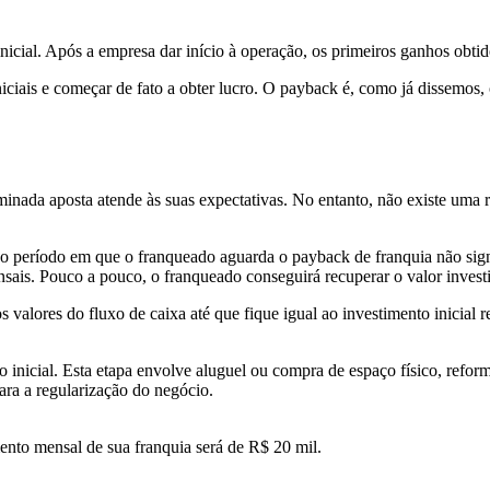
cial. Após a empresa dar início à operação, os primeiros ganhos obtid
iciais e começar de fato a obter lucro. O payback é, como já dissemos
inada aposta atende às suas expectativas. No entanto, não existe uma r
 o período em que o franqueado aguarda o payback de franquia não signi
nsais. Pouco a pouco, o franqueado conseguirá recuperar o valor inves
os valores do fluxo de caixa até que fique igual ao investimento inicia
inicial. Esta etapa envolve aluguel ou compra de espaço físico, reform
para a regularização do negócio.
ento mensal de sua franquia será de R$ 20 mil.