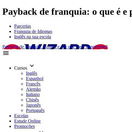
Payback de franquia: o que é e 
Parcerias
Franquia de Idiomas
Inglês na sua escola
Payback de franquia: o que é e por que ele é importante?
menu
keyboard_arrow_down
Cursos
Inglês
Espanhol
Francês
Alemão
Italiano
Chinês
Japonês
Português
Escolas
Estude Online
Promoções