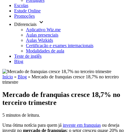
Português
Escolas
Estude Online
Promoções
keyboard_arrow_down
Diferenciais
Aplicativo Wiz.me
Aulas presenciais
Aulas Wizkids
Certificação e exames internacionais
Modalidades de aula
Teste de inglês
Blog
Início
»
Blog
»
Mercado de franquias cresce 18,7% no terceiro
trimestre
Mercado de franquias cresce 18,7% no
terceiro trimestre
5 minutos de leitura.
Uma ótima notícia para quem já
investe em franquias
ou deseja
investir no
mercado de franquias
: o setor cresceu quase 20% no