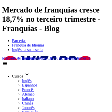
Mercado de franquias cresce
18,7% no terceiro trimestre -
Franquias - Blog
Parcerias
Franquia de Idiomas
Inglês na sua escola
Mercado de franquias cresce 18,7% no terceiro trimestre
menu
keyboard_arrow_down
Cursos
Inglês
Espanhol
Francês
Alemão
Italiano
Chinês
Japonês