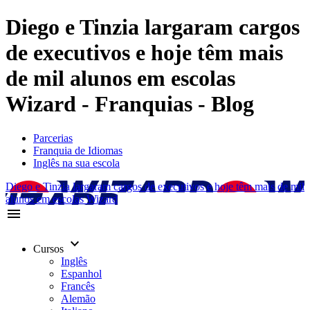
Diego e Tinzia largaram cargos
de executivos e hoje têm mais
de mil alunos em escolas
Wizard - Franquias - Blog
Parcerias
Franquia de Idiomas
Inglês na sua escola
Diego e Tinzia largaram cargos de executivos e hoje têm mais de mil
alunos em escolas Wizard
menu
keyboard_arrow_down
Cursos
Inglês
Espanhol
Francês
Alemão