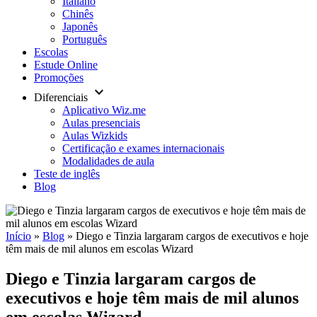
Italiano
Chinês
Japonês
Português
Escolas
Estude Online
Promoções
keyboard_arrow_down
Diferenciais
Aplicativo Wiz.me
Aulas presenciais
Aulas Wizkids
Certificação e exames internacionais
Modalidades de aula
Teste de inglês
Blog
Início
»
Blog
»
Diego e Tinzia largaram cargos de executivos e hoje
têm mais de mil alunos em escolas Wizard
Diego e Tinzia largaram cargos de
executivos e hoje têm mais de mil alunos
em escolas Wizard