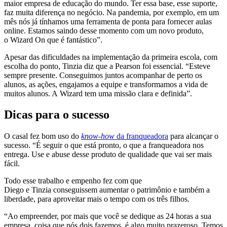
maior empresa de educação do mundo. Ter essa base, esse suporte,
faz muita diferença no negócio. Na pandemia, por exemplo, em um
mês nós já tínhamos uma ferramenta de ponta para fornecer aulas
online. Estamos saindo desse momento com um novo produto,
o Wizard On que é fantástico”.
Apesar das dificuldades na implementação da primeira escola, com
escolha do ponto, Tinzia diz que a Pearson foi essencial. “Esteve
sempre presente. Conseguimos juntos acompanhar de perto os
alunos, as ações, engajamos a equipe e transformamos a vida de
muitos alunos. A Wizard tem uma missão clara e definida”.
Dicas para o sucesso
O casal fez bom uso do
know-how
da franqueadora
para alcançar o
sucesso. “É seguir o que está pronto, o que a franqueadora nos
entrega. Use e abuse desse produto de qualidade que vai ser mais
fácil.
Todo esse trabalho e empenho fez com que
Diego e Tinzia conseguissem aumentar o patrimônio e também a
liberdade, para aproveitar mais o tempo com os três filhos.
“Ao empreender, por mais que você se dedique as 24 horas a sua
empresa, coisa que nós dois fazemos, é algo muito prazeroso. Temos