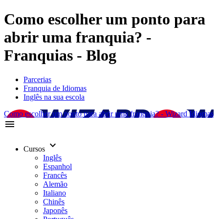
Como escolher um ponto para
abrir uma franquia? -
Franquias - Blog
Parcerias
Franquia de Idiomas
Inglês na sua escola
Como escolher um ponto para abrir uma franquia? - Wizard Idiomas
menu
keyboard_arrow_down
Cursos
Inglês
Espanhol
Francês
Alemão
Italiano
Chinês
Japonês