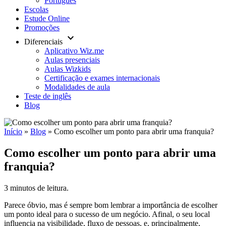
Português
Escolas
Estude Online
Promoções
keyboard_arrow_down
Diferenciais
Aplicativo Wiz.me
Aulas presenciais
Aulas Wizkids
Certificação e exames internacionais
Modalidades de aula
Teste de inglês
Blog
Início
»
Blog
»
Como escolher um ponto para abrir uma franquia?
Como escolher um ponto para abrir uma
franquia?
3 minutos de leitura.
Parece óbvio, mas é sempre bom lembrar a importância de escolher
um ponto ideal para o sucesso de um negócio. Afinal, o seu local
influencia na visibilidade, fluxo de pessoas, e, principalmente,