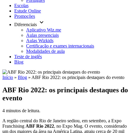
Português
Escolas
Estude Online
Promoções
keyboard_arrow_down
Diferenciais
Aplicativo Wiz.me
Aulas presenciais
Aulas Wizkids
Certificação e exames internacionais
Modalidades de aula
Teste de inglês
Blog
Início
»
Blog
»
ABF Rio 2022: os principais destaques do evento
ABF Rio 2022: os principais destaques do
evento
4 minutos de leitura.
A região central do Rio de Janeiro sediou, em setembro, a Expo
Franchising
ABF Rio 2022
, no Expo Mag. O evento, considerado
um dos maiores da área na América Latina, atraiu cerca de 20 mil