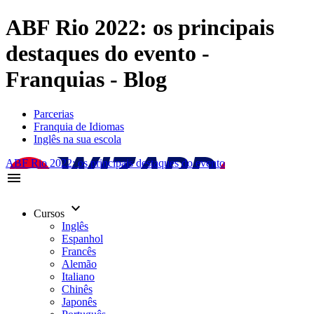
ABF Rio 2022: os principais
destaques do evento -
Franquias - Blog
Parcerias
Franquia de Idiomas
Inglês na sua escola
ABF Rio 2022: os principais destaques do evento
menu
keyboard_arrow_down
Cursos
Inglês
Espanhol
Francês
Alemão
Italiano
Chinês
Japonês