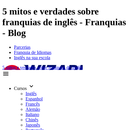
5 mitos e verdades sobre
franquias de inglês - Franquias
- Blog
Parcerias
Franquia de Idiomas
Inglês na sua escola
5 mitos e verdades sobre franquias de inglês
menu
keyboard_arrow_down
Cursos
Inglês
Espanhol
Francês
Alemão
Italiano
Chinês
Japonês