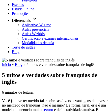
Português
Escolas
Estude Online
Promoções
keyboard_arrow_down
Diferenciais
Aplicativo Wiz.me
Aulas presenciais
Aulas Wizkids
Certificação e exames internacionais
Modalidades de aula
Teste de inglês
Blog
Início
»
Blog
»
5 mitos e verdades sobre franquias de inglês
5 mitos e verdades sobre franquias de
inglês
6 minutos de leitura.
Você já deve ter ouvido falar sobre as diversas vantagens de investir
no mercado de franquias, não é mesmo? De forma geral, este é um
modelo de negócio muito
seguro
e de lucratividade atrativa. E,