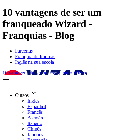
10 vantagens de ser um
franqueado Wizard -
Franquias - Blog
Parcerias
Franquia de Idiomas
Inglês na sua escola
10 vantagens de ser um franqueado Wizard
menu
keyboard_arrow_down
Cursos
Inglês
Espanhol
Francês
Alemão
Italiano
Chinês
Japonês