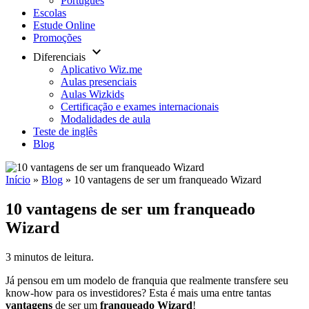
Português
Escolas
Estude Online
Promoções
keyboard_arrow_down
Diferenciais
Aplicativo Wiz.me
Aulas presenciais
Aulas Wizkids
Certificação e exames internacionais
Modalidades de aula
Teste de inglês
Blog
Início
»
Blog
»
10 vantagens de ser um franqueado Wizard
10 vantagens de ser um franqueado
Wizard
3 minutos de leitura.
Já pensou em um modelo de franquia que realmente transfere seu
know-how para os investidores? Esta é mais uma entre tantas
vantagens
de ser um
franqueado Wizard
!