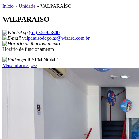
Início
»
Unidade
»
VALPARAÍSO
VALPARAÍSO
(61) 3629-5800
valparaisodegoias@wizard.com.br
Horário de funcionamento
R SEM NOME
Mais informações