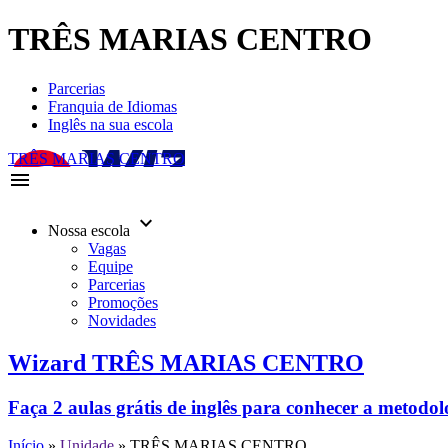
TRÊS MARIAS CENTRO
Parcerias
Franquia de Idiomas
Inglês na sua escola
TRÊS MARIAS CENTRO
menu
keyboard_arrow_down
Nossa escola
Vagas
Equipe
Parcerias
Promoções
Novidades
Wizard TRÊS MARIAS CENTRO
Faça 2 aulas grátis de inglês para conhecer a metodo
Início
»
Unidade
»
TRÊS MARIAS CENTRO