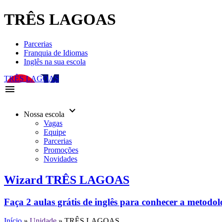
TRÊS LAGOAS
Parcerias
Franquia de Idiomas
Inglês na sua escola
TRÊS LAGOAS
menu
keyboard_arrow_down
Nossa escola
Vagas
Equipe
Parcerias
Promoções
Novidades
Wizard TRÊS LAGOAS
Faça 2 aulas grátis de inglês para conhecer a metodo
Início
»
Unidade
»
TRÊS LAGOAS