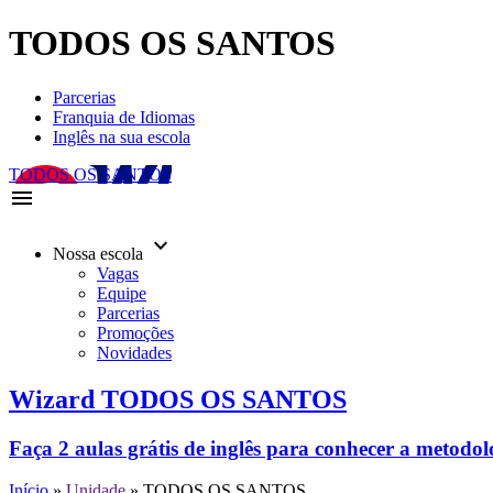
TODOS OS SANTOS
Parcerias
Franquia de Idiomas
Inglês na sua escola
TODOS OS SANTOS
menu
keyboard_arrow_down
Nossa escola
Vagas
Equipe
Parcerias
Promoções
Novidades
Wizard TODOS OS SANTOS
Faça 2 aulas grátis de inglês para conhecer a metodo
Início
»
Unidade
»
TODOS OS SANTOS