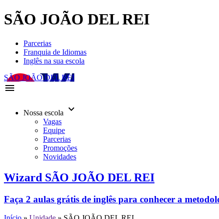
SÃO JOÃO DEL REI
Parcerias
Franquia de Idiomas
Inglês na sua escola
SÃO JOÃO DEL REI
menu
keyboard_arrow_down
Nossa escola
Vagas
Equipe
Parcerias
Promoções
Novidades
Wizard SÃO JOÃO DEL REI
Faça 2 aulas grátis de inglês para conhecer a metodo
Início
»
Unidade
»
SÃO JOÃO DEL REI