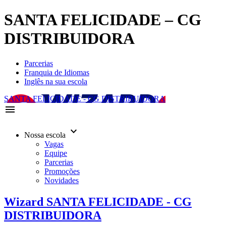
SANTA FELICIDADE – CG
DISTRIBUIDORA
Parcerias
Franquia de Idiomas
Inglês na sua escola
SANTA FELICIDADE - CG DISTRIBUIDORA
menu
keyboard_arrow_down
Nossa escola
Vagas
Equipe
Parcerias
Promoções
Novidades
Wizard SANTA FELICIDADE - CG
DISTRIBUIDORA