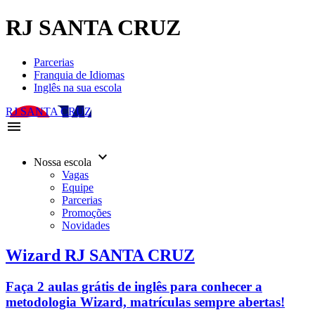
RJ SANTA CRUZ
Parcerias
Franquia de Idiomas
Inglês na sua escola
RJ SANTA CRUZ
menu
keyboard_arrow_down
Nossa escola
Vagas
Equipe
Parcerias
Promoções
Novidades
Wizard RJ SANTA CRUZ
Faça 2 aulas grátis de inglês para conhecer a
metodologia Wizard, matrículas sempre abertas!