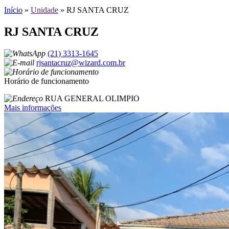
Início
»
Unidade
»
RJ SANTA CRUZ
RJ SANTA CRUZ
(21) 3313-1645
rjsantacruz@wizard.com.br
Horário de funcionamento
RUA GENERAL OLIMPIO
Mais informações