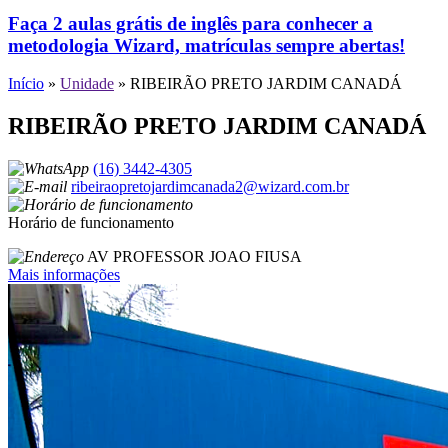
Faça 2 aulas grátis de inglês para conhecer a
metodologia Wizard, matrículas sempre abertas!
Início
»
Unidade
»
RIBEIRÃO PRETO JARDIM CANADÁ
RIBEIRÃO PRETO JARDIM CANADÁ
(16) 3442-4305
ribeiraopretojardimcanada2@wizard.com.br
Horário de funcionamento
AV PROFESSOR JOAO FIUSA
Mais informações