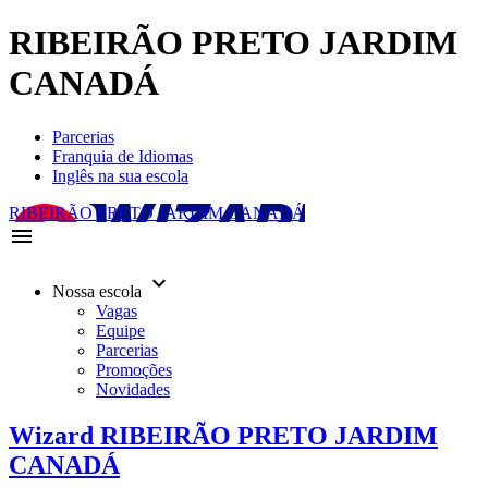
RIBEIRÃO PRETO JARDIM
CANADÁ
Parcerias
Franquia de Idiomas
Inglês na sua escola
RIBEIRÃO PRETO JARDIM CANADÁ
menu
keyboard_arrow_down
Nossa escola
Vagas
Equipe
Parcerias
Promoções
Novidades
Wizard RIBEIRÃO PRETO JARDIM
CANADÁ