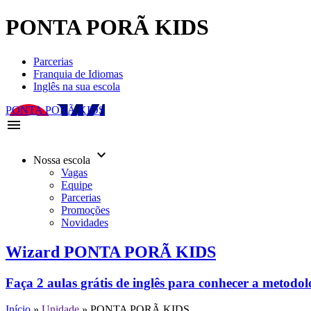
PONTA PORÃ KIDS
Parcerias
Franquia de Idiomas
Inglês na sua escola
PONTA PORÃ KIDS
menu
keyboard_arrow_down
Nossa escola
Vagas
Equipe
Parcerias
Promoções
Novidades
Wizard PONTA PORÃ KIDS
Faça 2 aulas grátis de inglês para conhecer a metodo
Início
»
Unidade
»
PONTA PORÃ KIDS