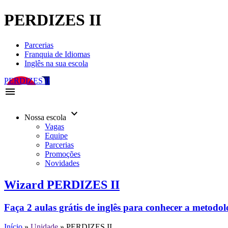
PERDIZES II
Parcerias
Franquia de Idiomas
Inglês na sua escola
PERDIZES II
menu
keyboard_arrow_down
Nossa escola
Vagas
Equipe
Parcerias
Promoções
Novidades
Wizard PERDIZES II
Faça 2 aulas grátis de inglês para conhecer a metodo
Início
»
Unidade
»
PERDIZES II