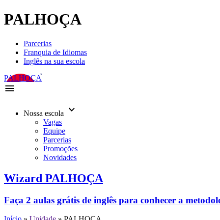
PALHOÇA
Parcerias
Franquia de Idiomas
Inglês na sua escola
PALHOÇA
menu
keyboard_arrow_down
Nossa escola
Vagas
Equipe
Parcerias
Promoções
Novidades
Wizard PALHOÇA
Faça 2 aulas grátis de inglês para conhecer a metodo
Início
»
Unidade
»
PALHOÇA