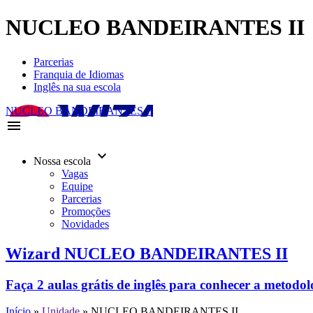
NUCLEO BANDEIRANTES II
Parcerias
Franquia de Idiomas
Inglês na sua escola
NUCLEO BANDEIRANTES II
menu
keyboard_arrow_down
Nossa escola
Vagas
Equipe
Parcerias
Promoções
Novidades
Wizard NUCLEO BANDEIRANTES II
Faça 2 aulas grátis de inglês para conhecer a metodo
Início
»
Unidade
»
NUCLEO BANDEIRANTES II