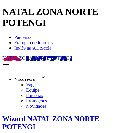
NATAL ZONA NORTE
POTENGI
Parcerias
Franquia de Idiomas
Inglês na sua escola
NATAL ZONA NORTE POTENGI
menu
keyboard_arrow_down
Nossa escola
Vagas
Equipe
Parcerias
Promoções
Novidades
Wizard NATAL ZONA NORTE
POTENGI