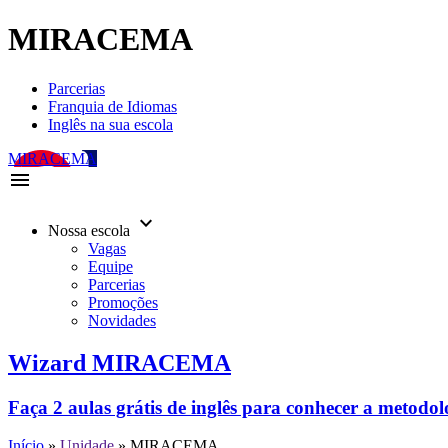
MIRACEMA
Parcerias
Franquia de Idiomas
Inglês na sua escola
MIRACEMA
menu
keyboard_arrow_down
Nossa escola
Vagas
Equipe
Parcerias
Promoções
Novidades
Wizard MIRACEMA
Faça 2 aulas grátis de inglês para conhecer a metodo
Início
»
Unidade
»
MIRACEMA