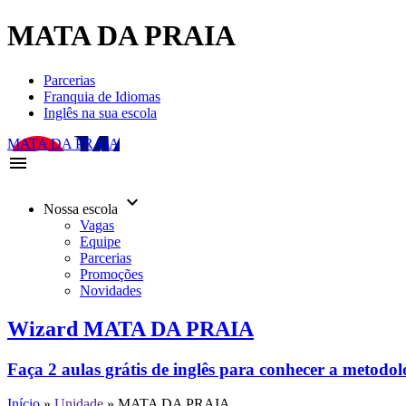
MATA DA PRAIA
Parcerias
Franquia de Idiomas
Inglês na sua escola
MATA DA PRAIA
menu
keyboard_arrow_down
Nossa escola
Vagas
Equipe
Parcerias
Promoções
Novidades
Wizard MATA DA PRAIA
Faça 2 aulas grátis de inglês para conhecer a metodo
Início
»
Unidade
»
MATA DA PRAIA