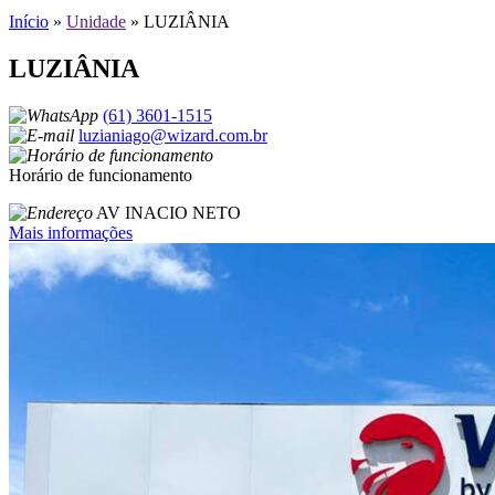
Início
»
Unidade
»
LUZIÂNIA
LUZIÂNIA
(61) 3601-1515
luzianiago@wizard.com.br
Horário de funcionamento
AV INACIO NETO
Mais informações