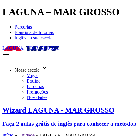
LAGUNA – MAR GROSSO
Parcerias
Franquia de Idiomas
Inglês na sua escola
LAGUNA - MAR GROSSO
menu
keyboard_arrow_down
Nossa escola
Vagas
Equipe
Parcerias
Promoções
Novidades
Wizard LAGUNA - MAR GROSSO
Faça 2 aulas grátis de inglês para conhecer a metodo
Início
»
Unidade
»
LAGUNA – MAR GROSSO