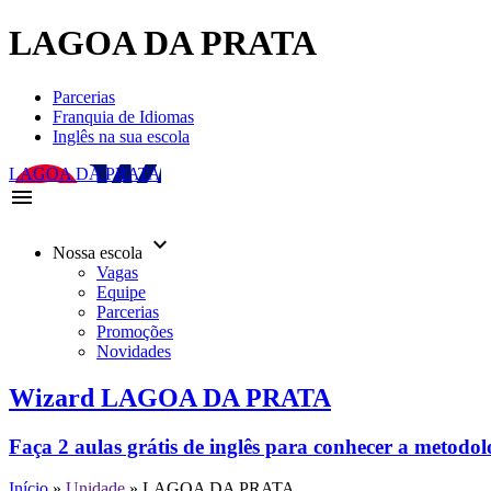
LAGOA DA PRATA
Parcerias
Franquia de Idiomas
Inglês na sua escola
LAGOA DA PRATA
menu
keyboard_arrow_down
Nossa escola
Vagas
Equipe
Parcerias
Promoções
Novidades
Wizard LAGOA DA PRATA
Faça 2 aulas grátis de inglês para conhecer a metodo
Início
»
Unidade
»
LAGOA DA PRATA