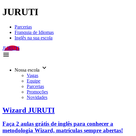
JURUTI
Parcerias
Franquia de Idiomas
Inglês na sua escola
JURUTI
menu
keyboard_arrow_down
Nossa escola
Vagas
Equipe
Parcerias
Promoções
Novidades
Wizard JURUTI
Faça 2 aulas grátis de inglês para conhecer a
metodologia Wizard, matrículas sempre abertas!