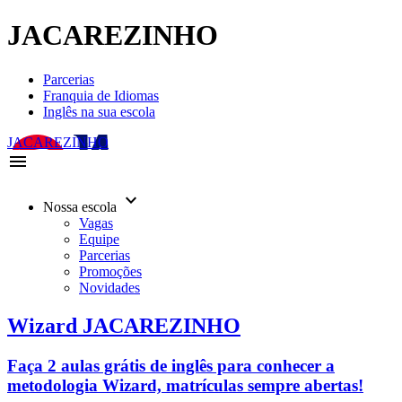
JACAREZINHO
Parcerias
Franquia de Idiomas
Inglês na sua escola
JACAREZINHO
menu
keyboard_arrow_down
Nossa escola
Vagas
Equipe
Parcerias
Promoções
Novidades
Wizard JACAREZINHO
Faça 2 aulas grátis de inglês para conhecer a
metodologia Wizard, matrículas sempre abertas!