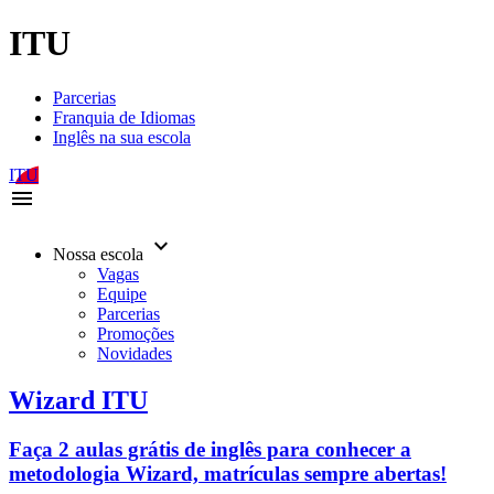
ITU
Parcerias
Franquia de Idiomas
Inglês na sua escola
ITU
menu
keyboard_arrow_down
Nossa escola
Vagas
Equipe
Parcerias
Promoções
Novidades
Wizard ITU
Faça 2 aulas grátis de inglês para conhecer a
metodologia Wizard, matrículas sempre abertas!