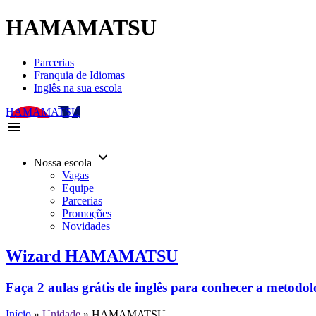
HAMAMATSU
Parcerias
Franquia de Idiomas
Inglês na sua escola
HAMAMATSU
menu
keyboard_arrow_down
Nossa escola
Vagas
Equipe
Parcerias
Promoções
Novidades
Wizard HAMAMATSU
Faça 2 aulas grátis de inglês para conhecer a metodo
Início
»
Unidade
»
HAMAMATSU