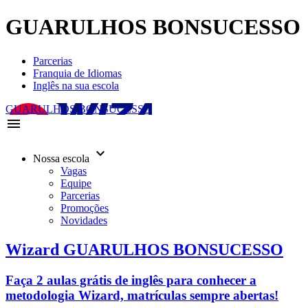
GUARULHOS BONSUCESSO
Parcerias
Franquia de Idiomas
Inglês na sua escola
GUARULHOS BONSUCESSO
menu
keyboard_arrow_down
Nossa escola
Vagas
Equipe
Parcerias
Promoções
Novidades
Wizard GUARULHOS BONSUCESSO
Faça 2 aulas grátis de inglês para conhecer a
metodologia Wizard, matrículas sempre abertas!