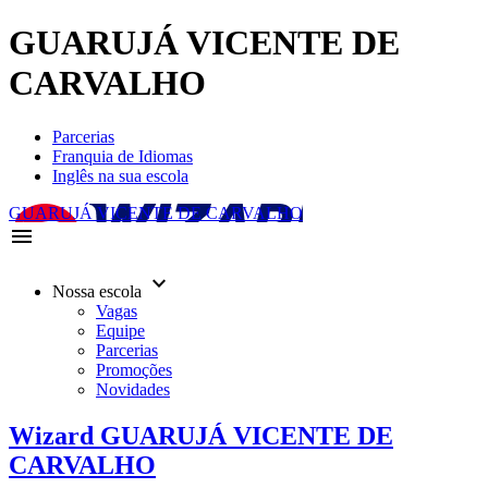
GUARUJÁ VICENTE DE
CARVALHO
Parcerias
Franquia de Idiomas
Inglês na sua escola
GUARUJÁ VICENTE DE CARVALHO
menu
keyboard_arrow_down
Nossa escola
Vagas
Equipe
Parcerias
Promoções
Novidades
Wizard GUARUJÁ VICENTE DE
CARVALHO