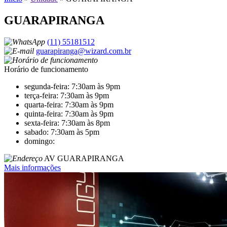
GUARAPIRANGA
(11) 55181512
guarapiranga@wizard.com.br
Horário de funcionamento
segunda-feira: 7:30am às 9pm
terça-feira: 7:30am às 9pm
quarta-feira: 7:30am às 9pm
quinta-feira: 7:30am às 9pm
sexta-feira: 7:30am às 8pm
sabado: 7:30am às 5pm
domingo:
AV GUARAPIRANGA
Mais informações