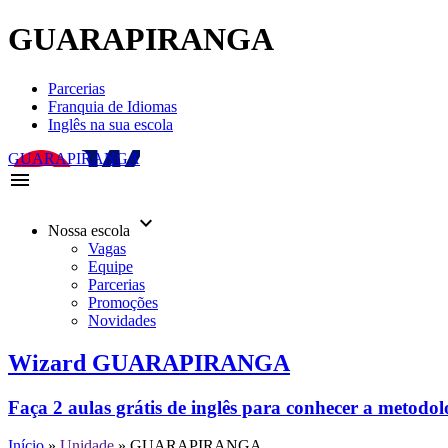
GUARAPIRANGA
Parcerias
Franquia de Idiomas
Inglês na sua escola
GUARAPIRANGA
menu
keyboard_arrow_down
Nossa escola
Vagas
Equipe
Parcerias
Promoções
Novidades
Wizard GUARAPIRANGA
Faça 2 aulas grátis de inglês para conhecer a metodo
Início
»
Unidade
»
GUARAPIRANGA