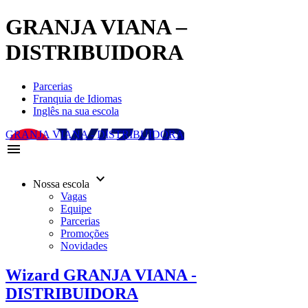
GRANJA VIANA –
DISTRIBUIDORA
Parcerias
Franquia de Idiomas
Inglês na sua escola
GRANJA VIANA - DISTRIBUIDORA
menu
keyboard_arrow_down
Nossa escola
Vagas
Equipe
Parcerias
Promoções
Novidades
Wizard GRANJA VIANA -
DISTRIBUIDORA