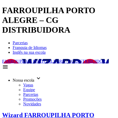
FARROUPILHA PORTO
ALEGRE – CG
DISTRIBUIDORA
Parcerias
Franquia de Idiomas
Inglês na sua escola
FARROUPILHA PORTO ALEGRE - CG DISTRIBUIDORA
menu
keyboard_arrow_down
Nossa escola
Vagas
Equipe
Parcerias
Promoções
Novidades
Wizard FARROUPILHA PORTO