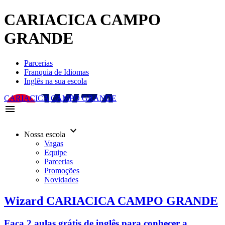
CARIACICA CAMPO
GRANDE
Parcerias
Franquia de Idiomas
Inglês na sua escola
CARIACICA CAMPO GRANDE
menu
keyboard_arrow_down
Nossa escola
Vagas
Equipe
Parcerias
Promoções
Novidades
Wizard CARIACICA CAMPO GRANDE
Faça 2 aulas grátis de inglês para conhecer a