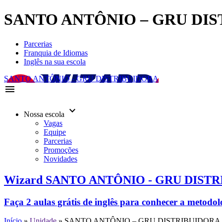
SANTO ANTÔNIO – GRU DI
Parcerias
Franquia de Idiomas
Inglês na sua escola
SANTO ANTÔNIO - GRU DISTRIBUIDORA
menu
keyboard_arrow_down
Nossa escola
Vagas
Equipe
Parcerias
Promoções
Novidades
Wizard SANTO ANTÔNIO - GRU DIST
Faça 2 aulas grátis de inglês para conhecer a metodo
Início
»
Unidade
»
SANTO ANTÔNIO – GRU DISTRIBUIDORA