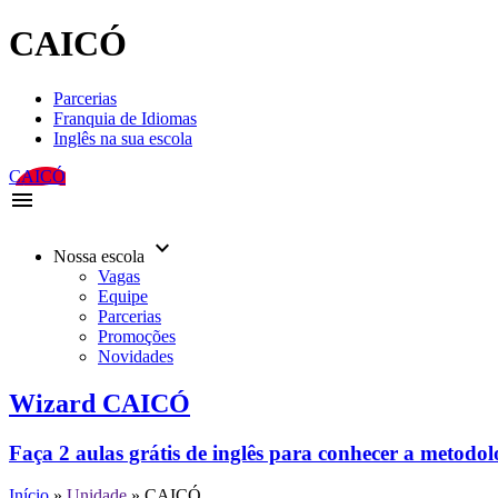
CAICÓ
Parcerias
Franquia de Idiomas
Inglês na sua escola
CAICÓ
menu
keyboard_arrow_down
Nossa escola
Vagas
Equipe
Parcerias
Promoções
Novidades
Wizard CAICÓ
Faça 2 aulas grátis de inglês para conhecer a metodo
Início
»
Unidade
»
CAICÓ