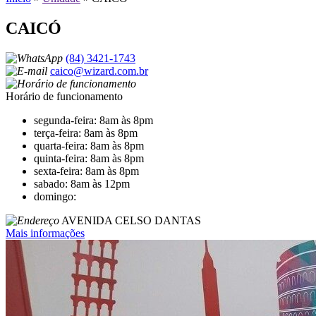
CAICÓ
(84) 3421-1743
caico@wizard.com.br
Horário de funcionamento
segunda-feira: 8am às 8pm
terça-feira: 8am às 8pm
quarta-feira: 8am às 8pm
quinta-feira: 8am às 8pm
sexta-feira: 8am às 8pm
sabado: 8am às 12pm
domingo:
AVENIDA CELSO DANTAS
Mais informações