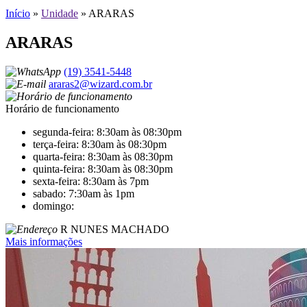
Início
»
Unidade
»
ARARAS
ARARAS
(19) 3541-5448
araras2@wizard.com.br
Horário de funcionamento
segunda-feira: 8:30am às 08:30pm
terça-feira: 8:30am às 08:30pm
quarta-feira: 8:30am às 08:30pm
quinta-feira: 8:30am às 08:30pm
sexta-feira: 8:30am às 7pm
sabado: 7:30am às 1pm
domingo:
R NUNES MACHADO
Mais informações