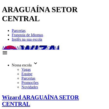
ARAGUAÍNA SETOR
CENTRAL
Parcerias
Franquia de Idiomas
Inglês na sua escola
ARAGUAÍNA SETOR CENTRAL
menu
keyboard_arrow_down
Nossa escola
Vagas
Equipe
Parcerias
Promoções
Novidades
Wizard ARAGUAÍNA SETOR
CENTRAL