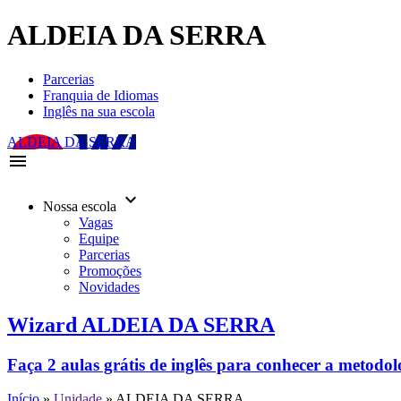
ALDEIA DA SERRA
Parcerias
Franquia de Idiomas
Inglês na sua escola
ALDEIA DA SERRA
menu
keyboard_arrow_down
Nossa escola
Vagas
Equipe
Parcerias
Promoções
Novidades
Wizard ALDEIA DA SERRA
Faça 2 aulas grátis de inglês para conhecer a metodo
Início
»
Unidade
»
ALDEIA DA SERRA