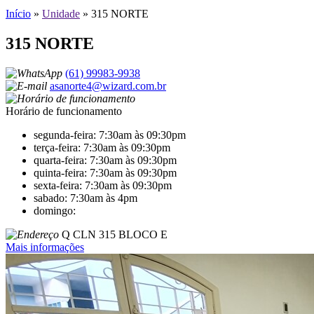
Início
»
Unidade
»
315 NORTE
315 NORTE
(61) 99983-9938
asanorte4@wizard.com.br
Horário de funcionamento
segunda-feira: 7:30am às 09:30pm
terça-feira: 7:30am às 09:30pm
quarta-feira: 7:30am às 09:30pm
quinta-feira: 7:30am às 09:30pm
sexta-feira: 7:30am às 09:30pm
sabado: 7:30am às 4pm
domingo:
Q CLN 315 BLOCO E
Mais informações