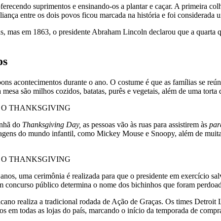
oferecendo suprimentos e ensinando-os a plantar e caçar. A primeira col
liança entre os dois povos ficou marcada na história e foi considerada
as, mas em 1863, o presidente Abraham Lincoln declarou que a quarta qu
os
ns acontecimentos durante o ano. O costume é que as famílias se reún
esa são milhos cozidos, batatas, purês e vegetais, além de uma torta d
anhã do
Thanksgiving Day,
as pessoas vão às ruas para assistirem às
par
nagens do mundo infantil, como Mickey Mouse e Snoopy, além de muita 
nos, uma cerimônia é realizada para que o presidente em exercício sal
m concurso público determina o nome dos bichinhos que foram perdoad
cano realiza a tradicional rodada de Ação de Graças. Os times Detroi
s em todas as lojas do país, marcando o início da temporada de compra