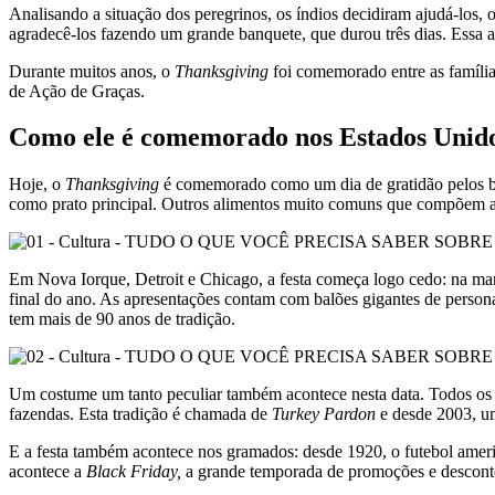
Analisando a situação dos peregrinos, os índios decidiram ajudá-los, 
agradecê-los fazendo um grande banquete, que durou três dias. Essa a
Durante muitos anos, o
Thanksgiving
foi comemorado entre as famíli
de Ação de Graças.
Como ele é comemorado nos Estados Unid
Hoje, o
Thanksgiving
é comemorado como um dia de gratidão pelos bo
como prato principal. Outros alimentos muito comuns que compõem a m
Em Nova Iorque, Detroit e Chicago, a festa começa logo cedo: na m
final do ano. As apresentações contam com balões gigantes de perso
tem mais de 90 anos de tradição.
Um costume um tanto peculiar também acontece nesta data. Todos os a
fazendas. Esta tradição é chamada de
Turkey Pardon
e desde 2003, u
E a festa também acontece nos gramados: desde 1920, o futebol ameri
acontece a
Black Friday,
a grande temporada de promoções e desconto