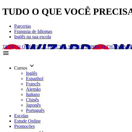
TUDO O QUE VOCÊ PRECISA 
Parcerias
Franquia de Idiomas
Inglês na sua escola
TUDO O QUE VOCÊ PRECISA SABER SOBRE O THANKSGI
menu
keyboard_arrow_down
Cursos
Inglês
Espanhol
Francês
Alemão
Italiano
Chinês
Japonês
Português
Escolas
Estude Online
Promoções