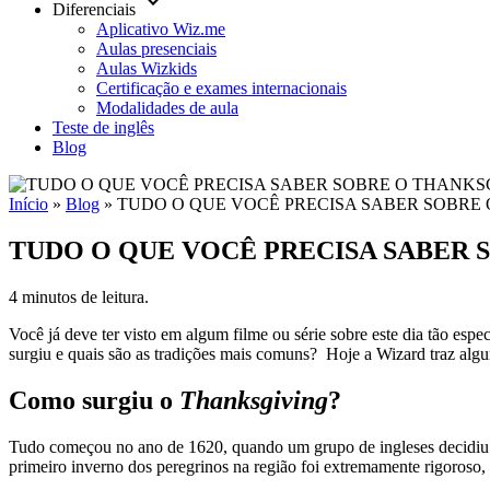
keyboard_arrow_down
Diferenciais
Aplicativo Wiz.me
Aulas presenciais
Aulas Wizkids
Certificação e exames internacionais
Modalidades de aula
Teste de inglês
Blog
Início
»
Blog
»
TUDO O QUE VOCÊ PRECISA SABER SOBRE
TUDO O QUE VOCÊ PRECISA SABER 
4 minutos de leitura.
Você já deve ter visto em algum filme ou série sobre este dia tão esp
surgiu e quais são as tradições mais comuns? Hoje a Wizard traz algu
Como surgiu o
Thanksgiving
?
Tudo começou no ano de 1620, quando um grupo de ingleses decidiu i
primeiro inverno dos peregrinos na região foi extremamente rigoroso