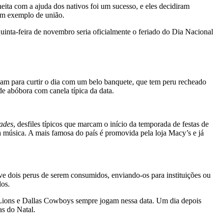
heita com a ajuda dos nativos foi um sucesso, e eles decidiram
 um exemplo de união.
inta-feira de novembro seria oficialmente o feriado do Dia Nacional
am para curtir o dia com um belo banquete, que tem peru recheado
e abóbora com canela típica da data.
ades
, desfiles típicos que marcam o início da temporada de festas de
música. A mais famosa do país é promovida pela loja Macy’s e já
ve dois perus de serem consumidos, enviando-os para instituições ou
os.
t Lions e Dallas Cowboys sempre jogam nessa data. Um dia depois
s do Natal.