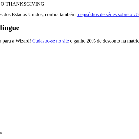
ades dos Estados Unidos, confira também
5 episódios de séries sobre o
Th
língue
ha para a Wizard!
Cadastre-se no site
e ganhe 20% de desconto na matríc
*