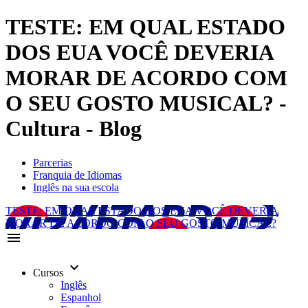
TESTE: EM QUAL ESTADO
DOS EUA VOCÊ DEVERIA
MORAR DE ACORDO COM
O SEU GOSTO MUSICAL? -
Cultura - Blog
Parcerias
Franquia de Idiomas
Inglês na sua escola
TESTE: EM QUAL ESTADO DOS EUA VOCÊ DEVERIA
MORAR DE ACORDO COM O SEU GOSTO MUSICAL?
menu
keyboard_arrow_down
Cursos
Inglês
Espanhol