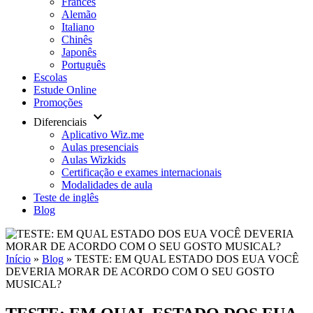
Francês
Alemão
Italiano
Chinês
Japonês
Português
Escolas
Estude Online
Promoções
keyboard_arrow_down
Diferenciais
Aplicativo Wiz.me
Aulas presenciais
Aulas Wizkids
Certificação e exames internacionais
Modalidades de aula
Teste de inglês
Blog
Início
»
Blog
»
TESTE: EM QUAL ESTADO DOS EUA VOCÊ
DEVERIA MORAR DE ACORDO COM O SEU GOSTO
MUSICAL?