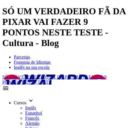
SÓ UM VERDADEIRO FÃ DA
PIXAR VAI FAZER 9
PONTOS NESTE TESTE -
Cultura - Blog
Parcerias
Franquia de Idiomas
Inglês na sua escola
SÓ UM VERDADEIRO FÃ DA PIXAR VAI FAZER 9
PONTOS NESTE TESTE
menu
keyboard_arrow_down
Cursos
Inglês
Espanhol
Francês
Alemão