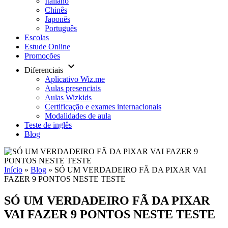
Italiano
Chinês
Japonês
Português
Escolas
Estude Online
Promoções
keyboard_arrow_down
Diferenciais
Aplicativo Wiz.me
Aulas presenciais
Aulas Wizkids
Certificação e exames internacionais
Modalidades de aula
Teste de inglês
Blog
Início
»
Blog
»
SÓ UM VERDADEIRO FÃ DA PIXAR VAI
FAZER 9 PONTOS NESTE TESTE
SÓ UM VERDADEIRO FÃ DA PIXAR
VAI FAZER 9 PONTOS NESTE TESTE